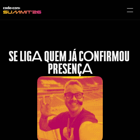
Como será
Programação
Quem vai
SE LIG
A
 QUEM JÁ C
O
NFIRMOU 
Perguntas frequentes
GARANTA SUA VAGA
PRESENÇ
A
Documentação