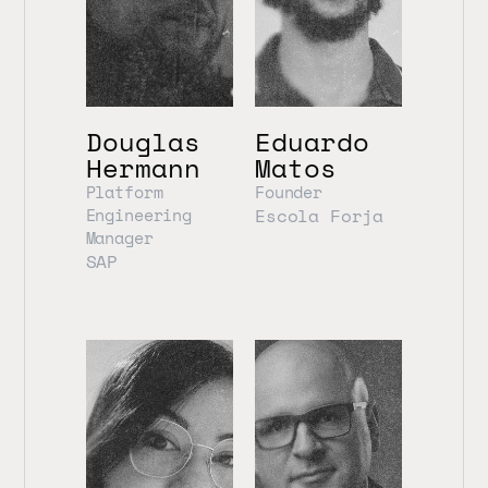
Douglas 
Eduardo 
Hermann
Matos
Platform 
Founder
Engineering 
Escola Forja
Manager
SAP