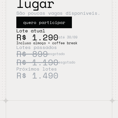
lugar
São poucas vagas disponíveis. 
quero participar
Lote atual
R$ 1.290
até 30/09
Incluso almoço + coffee break
Lotes passados
R$ 899
esgotado
R$ 1.190
esgotado
Próximos lotes
R$ 1.490