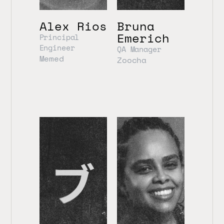
Alex Rios
Bruna 
Emerich
Principal 
Engineer
QA Manager
Memed
Zoocha