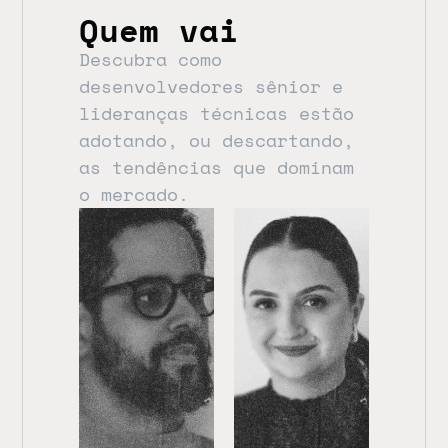
Quem vai
Descubra como 
desenvolvedores sênior e 
lideranças técnicas estão 
adotando, ou descartando, 
as tendências que dominam 
o mercado.