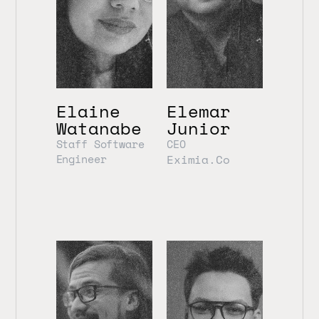
Elaine 
Elemar 
Watanabe
Junior
Staff Software 
CEO
Engineer
Eximia.Co