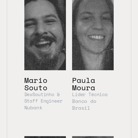
Mario 
Paula 
Souto
Moura
DevSoutinho & 
Líder Técnica
Staff Engineer
Banco do 
Nubank
Brasil