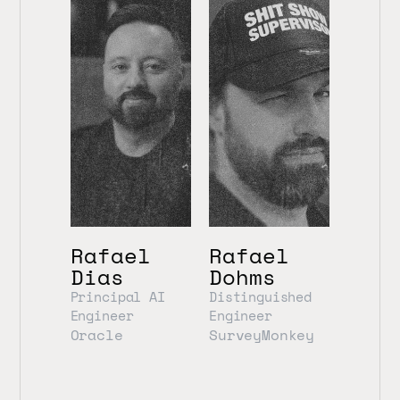
Rafael 
Rafael 
Dias
Dohms
Principal AI 
Distinguished 
Engineer
Engineer
Oracle
SurveyMonkey