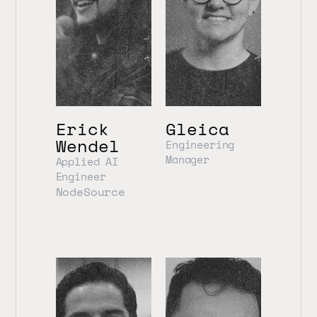
Erick 
Gleica
Wendel
Engineering 
Manager
Applied AI 
Engineer
NodeSource