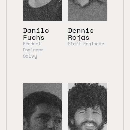
Danilo 
Dennis 
Fuchs
Rojas
Product 
Staff Engineer
Engineer
Salvy