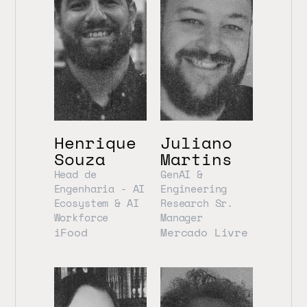
Henrique 
Juliano 
Souza
Martins
Head de 
GenAI & 
Engenharia - AI 
Engineering 
Ecosystem & AI 
Research Sr. 
Workforce
Manager
iFood
Mercado Livre