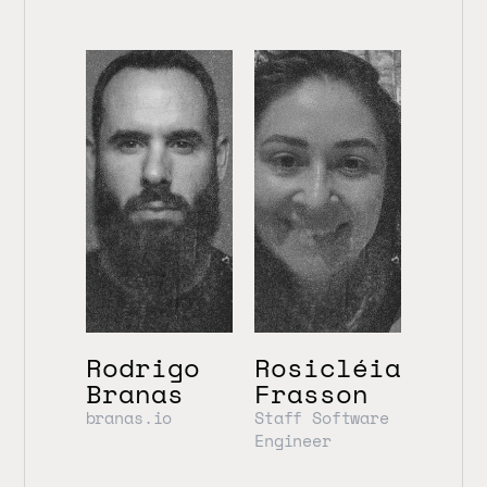
Rodrigo 
Rosicléia 
Branas
Frasson
branas.io
Staff Software 
Engineer