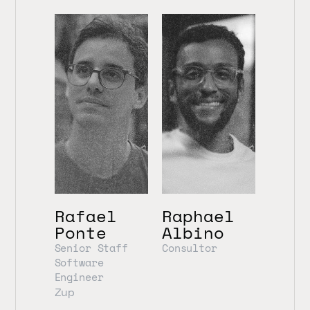
Rafael 
Raphael 
Ponte
Albino
Senior Staff 
Consultor
Software 
Engineer
Zup