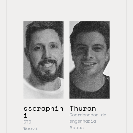
sseraphin
Thuran
i
Coordenador de 
engenharia
CTO
Asaas
Woovi