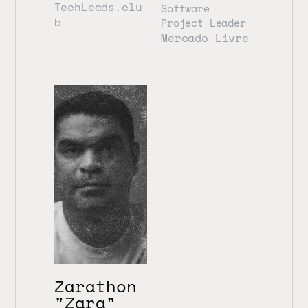
TechLeads.clu
Software 
b
Project Leader
Mercado Livre
Zarathon 
"Zara" 