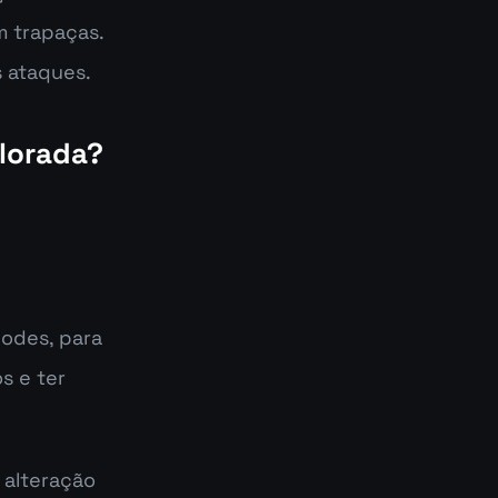
 trapaças. 
 ataques.
plorada?
odes, para 
 e ter 
 alteração 