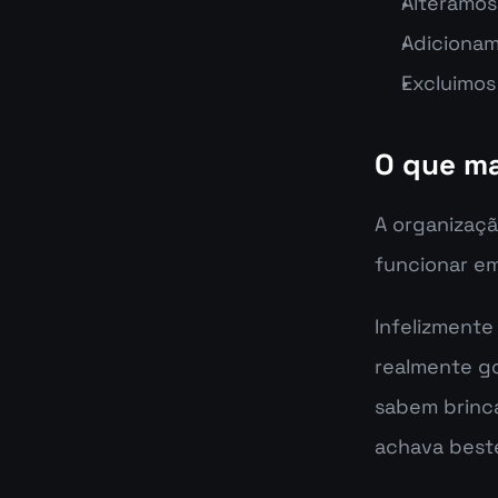
Alteramos
Adicionamo
Excluimos
O que ma
A organizaçã
funcionar em
Infelizmente
realmente g
sabem brinca
achava beste