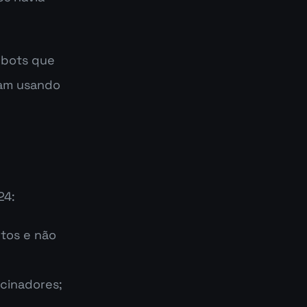
 bots que 
am usando 
24:
tos e não 
cinadores;