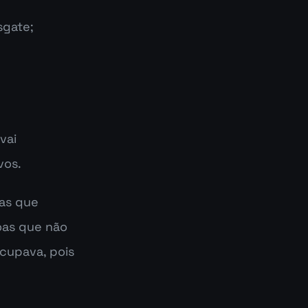
sgate;
ai 
vos.
as que 
as que não 
upava, pois 