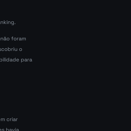
anking.
 não foram 
cobriu o 
ilidade para 
 criar 
s havia 