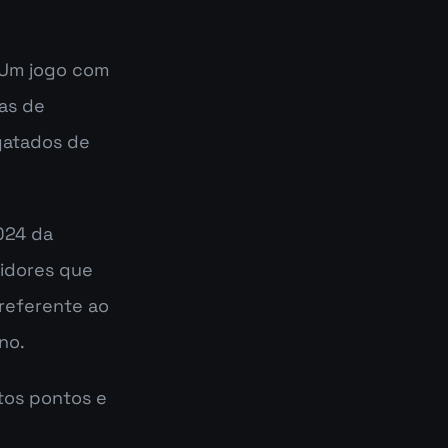
Um jogo com 
as de 
atados de 
24 da 
dores que 
referente ao 
no.
os pontos e 