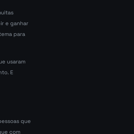
uitas 
r e ganhar 
tema para 
ue usaram 
o. E 
pessoas que 
gue com 