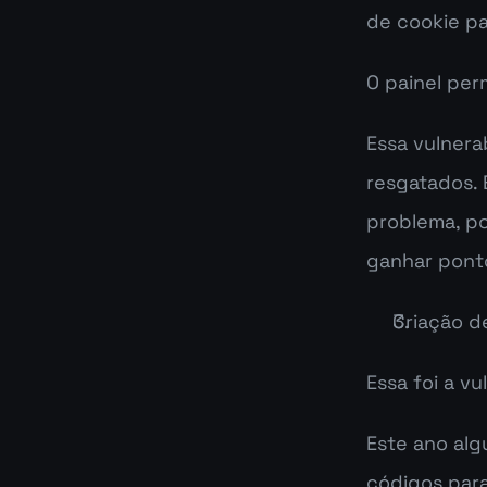
de cookie p
O painel perm
Essa vulnera
resgatados. 
problema, po
ganhar pont
Criação d
Essa foi a v
Este ano al
códigos para