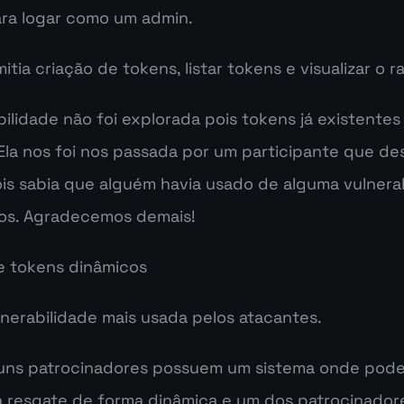
ara logar como um admin.
itia criação de tokens, listar tokens e visualizar o r
bilidade não foi explorada pois tokens já existentes
Ela nos 
foi nos passada por um participante que des
is sabia que alguém havia usado de alguma vulnerab
os. Agradecemos demais!
e tokens dinâmicos
ulnerabilidade mais usada pelos atacantes.
guns patrocinadores possuem um sistema onde podem
 resgate de forma dinâmica e um dos patrocinadore