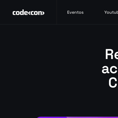
Eventos
Youtu
Eventos
Youtu
R
ac
C