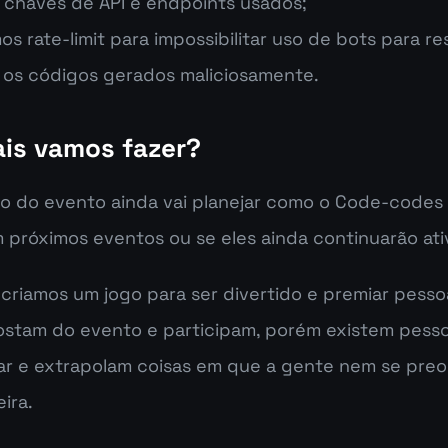
 chaves de API e endpoints usados;
s rate-limit para impossibilitar uso de bots para re
 os códigos gerados maliciosamente.
is vamos fazer?
o do evento ainda vai planejar como o Code-codes v
 próximos eventos ou se eles ainda continuarão ati
 criamos um jogo para ser divertido e premiar pesso
ostam do evento e participam, porém existem pesso
r e extrapolam coisas em que a gente nem se preoc
ira.